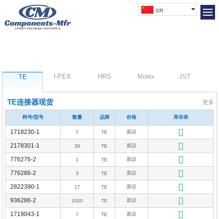
cn
I-PEX
HRS
Molex
JST
TE
TE连接器现货
更多
料号/型号
数量
品牌
价格
库存表
1718230-1
面议
7
TE
2178301-1
面议
38
TE
776276-2
面议
1
TE
776286-2
面议
3
TE
2822390-1
面议
17
TE
936286-2
面议
1000
TE
1719043-1
面议
7
TE