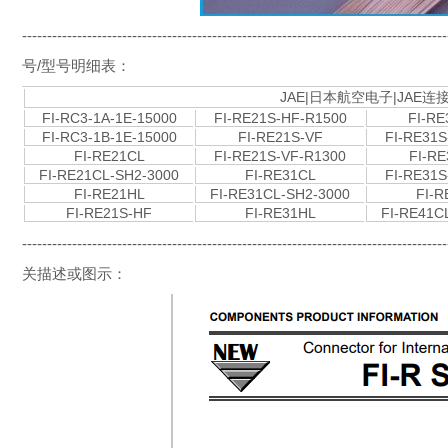
---------------------------------------------------------------
号/型号明细表：
JAE|日本航空电子|JAE连
FI-RC3-1A-1E-15000
FI-RE21S-HF-R1500
FI-RE
FI-RC3-1B-1E-15000
FI-RE21S-VF
FI-RE31S
FI-RE21CL
FI-RE21S-VF-R1300
FI-RE
FI-RE21CL-SH2-3000
FI-RE31CL
FI-RE31S
FI-RE21HL
FI-RE31CL-SH2-3000
FI-R
FI-RE21S-HF
FI-RE31HL
FI-RE41C
---------------------------------------------------------------
关描述或图示：