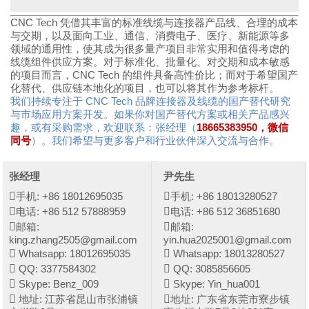
CNC Tech 凭借其丰富的标准线缆与连接器产品线、合理的成本
与交期，以及面向工业、通信、消费电子、医疗、新能源等多
领域的通用性，使其成为很多量产项目非常实用和值得考虑的
线缆组件供应方案。对于标准化、批量化、对交期和成本敏感
的项目而言，CNC Tech 的组件具备高性价比；而对于希望国产
化替代、供应链本地化的项目，也可以将其作为参考标杆。
我们持续专注于 CNC Tech 品牌连接器及线缆的国产替代研究
与市场应用方案开发。如果你对国产替代方案或相关产品感兴
趣，或有采购需求，欢迎联系：张经理（
18665383950，微信
同号
）。我们希望与更多客户和行业伙伴深入交流与合作。
张经理
尹先生
手机: +86 18012695035
手机: +86 18013280527
电话: +86 512 57888959
电话: +86 512 36851680
邮箱:
邮箱:
king.zhang2505@gmail.com
yin.hua2025001@gmail.com
Whatsapp: 18012695035
Whatsapp: 18013280527
QQ: 3377584302
QQ: 3085856605
Skype: Benz_009
Skype: Yin_hua001
地址: 江苏省昆山市张浦镇
地址: 广东省东莞市寮步镇