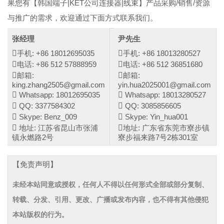
果您有【韩国端子|KET公司连接器|线束】产品采购/销售/资源
与推广的需求，欢迎通过下面方式联系我们。
张经理
尹先生
手机: +86 18012695035
手机: +86 18013280527
电话: +86 512 57888959
电话: +86 512 36851680
邮箱:
邮箱:
king.zhang2505@gmail.com
yin.hua2025001@gmail.com
Whatsapp: 18012695035
Whatsapp: 18013280527
QQ: 3377584302
QQ: 3085856605
Skype: Benz_009
Skype: Yin_hua001
地址: 江苏省昆山市张浦
地址: 广东省东莞市寮步镇
镇永燃路2号
寮步福来路7号2栋301室
【免责声明】
未经本站同意或授权，任何人不得以任何形式全部或部分复制、
转载、分发、引用、更改、广播或发布内容，也不得有其他侵犯
本站版权的行为。