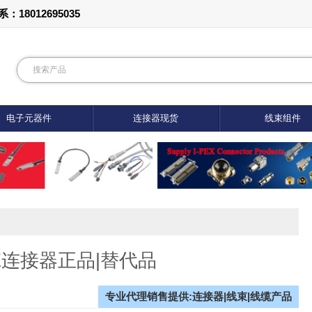
012695035
电子元器件
连接器现货
线束组件
8DE连接器正品|替代品
专业代理销售提供:连接器|线束|线缆产品