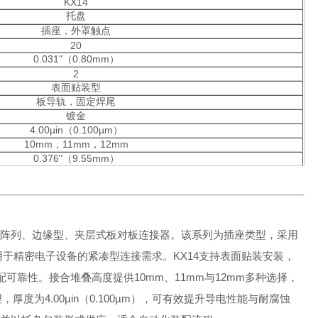
KX14
托盘
插座，外罩触点
20
0.031"（0.80mm）
2
表面贴装型
板导轨，固定焊尾
镀金
4.00µin（0.100µm）
10mm，11mm，12mm
0.376"（9.55mm）
接器，属于阵列、边缘型、夹层式板对板连接器。该系列为插座类型，采用
适用于精密电子设备的紧凑型连接需求。KX14支持表面贴装安装，
靠性。接合堆叠高度提供10mm、11mm与12mm多种选择，
度为4.00µin（0.100µm），可有效提升导电性能与耐腐蚀