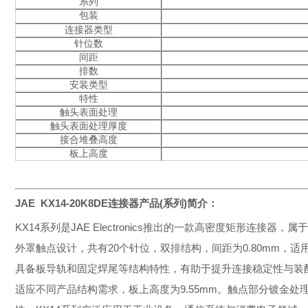
系列
包装
连接器类型
针位数
间距
排数
安装类型
特性
触头表面处理
触头表面处理厚度
接合堆叠高度
板上高度
JAE KX14-20K8DE
连接器产品(系列)简介：
KX14系列是JAE Electronics推出的一款高密度矩形连
外罩触点设计，共有20个针位，双排结构，间距为0.80mm，
具备板导轨和固定焊尾等结构特性，有助于提升连接稳定性与装配可
适应不同产品结构需求，板上高度为9.55mm。触点部分镀金处理，厚